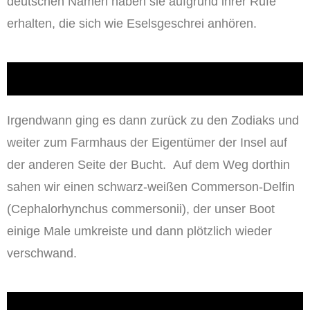
deutschen Namen haben sie aufgrund ihrer Rufe
erhalten, die sich wie Eselsgeschrei anhören.
Irgendwann ging es dann zurück zu den Zodiaks und
weiter zum Farmhaus der Eigentümer der Insel auf
der anderen Seite der Bucht. Auf dem Weg dorthin
sahen wir einen schwarz-weißen Commerson-Delfin
(Cephalorhynchus commersonii), der unser Boot
einige Male umkreiste und dann plötzlich wieder
verschwand.