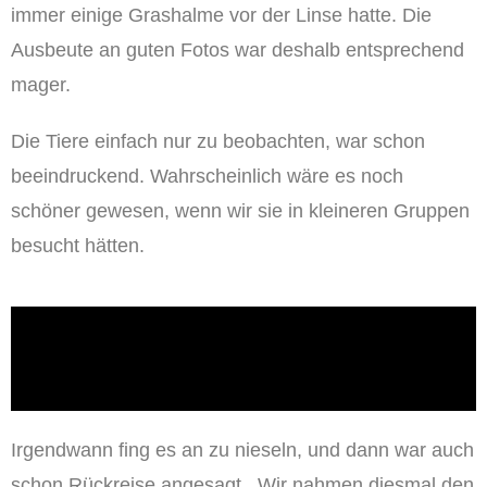
immer einige Grashalme vor der Linse hatte. Die
Ausbeute an guten Fotos war deshalb entsprechend
mager.
Die Tiere einfach nur zu beobachten, war schon
beeindruckend. Wahrscheinlich wäre es noch
schöner gewesen, wenn wir sie in kleineren Gruppen
besucht hätten.
Irgendwann fing es an zu nieseln, und dann war auch
schon Rückreise angesagt. Wir nahmen diesmal den