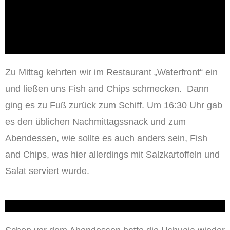
Zu Mittag kehrten wir im Restaurant „Waterfront“ ein
und ließen uns Fish and Chips schmecken. Dann
ging es zu Fuß zurück zum Schiff. Um 16:30 Uhr gab
es den üblichen Nachmittagssnack und zum
Abendessen, wie sollte es auch anders sein, Fish
and Chips, was hier allerdings mit Salzkartoffeln und
Salat serviert wurde.